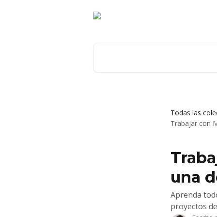
Ir al contenido principal
Buscar artículos...
Todas las cole
Trabajar con M
Traba
una d
Aprenda todo
proyectos de