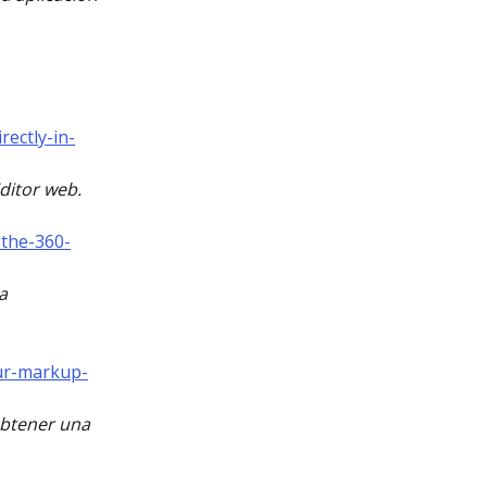
rectly-in-
ditor web.
-the-360-
a 
our-markup-
obtener una 