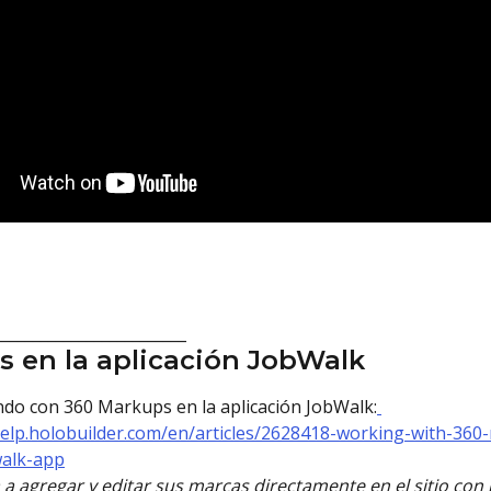
_________________________
 en la aplicación JobWalk
do con 360 Markups en la aplicación JobWalk:
help.holobuilder.com/en/articles/2628418-working-with-360
walk-app
a agregar y editar sus marcas directamente en el sitio con l