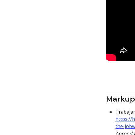
_____________
Markups
Trabajan
https://
the-job
Aprenda 