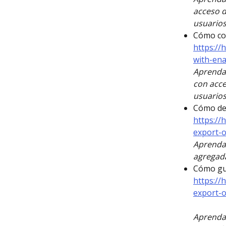
acceso d
usuarios
Cómo com
https://
with-en
Aprenda
con acce
usuarios
Cómo des
https://
export-
Aprenda 
agregada
Cómo gua
https://
export-
Aprenda 