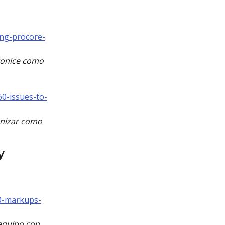
ing-procore-
ronice como 
60-issues-to-
onizar como 
y 
60-markups-
equipo con 