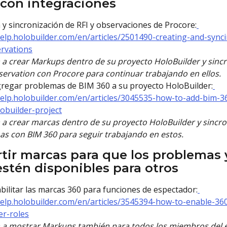
con integraciones
 y sincronización de RFI y observaciones de Procore:
help.holobuilder.com/en/articles/2501490-creating-and-sync
ervations
a crear Markups dentro de su proyecto HoloBuilder y sinc
servation con Procore para continuar trabajando en ellos.
egar problemas de BIM 360 a su proyecto HoloBuilder:
help.holobuilder.com/en/articles/3045535-how-to-add-bim-3
obuilder-project
a crear marcas dentro de su proyecto HoloBuilder y sincr
s con BIM 360 para seguir trabajando en estos.
ir marcas para que los problemas 
estén disponibles para otros
ilitar las marcas 360 para funciones de espectador:
help.holobuilder.com/en/articles/3545394-how-to-enable-3
er-roles
 a mostrar Markups también para todos los miembros del 