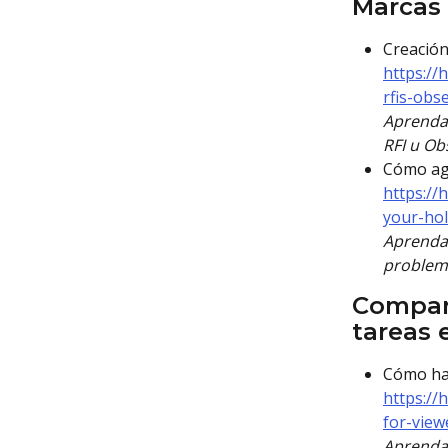
Marcas 
Creación
https://
rfis-obs
Aprenda 
RFI u Ob
Cómo agr
https://
your-hol
Aprenda 
problema
Compart
tareas 
Cómo hab
https://
for-view
Aprenda