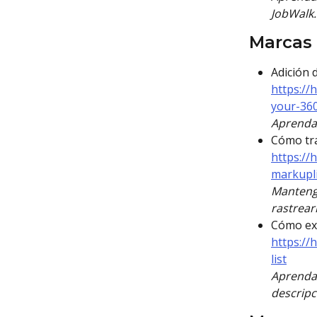
JobWalk.
Marcas 
Adición 
https://
your-36
Aprenda 
Cómo tra
https://
markupli
Mantenga
rastrear
Cómo exp
https://
list
Aprenda 
descripc