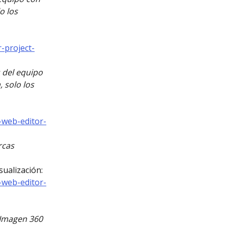
o los 
-project-
del equipo 
 solo los 
-web-editor-
rcas 
ualización: 
-web-editor-
 Imagen 360 