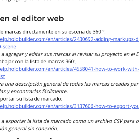
en el editor web
de marcas directamente en su escena de 360 ​​°:
help.holobuilder.com/en/articles/2430692-adding-markups-di
0-scene
a agregar y editar sus marcas al revisar su proyecto en el E
bajar con la lista de marcas 360:
help.holobuilder.com/en/articles/4558041-how-to-work-with
st
 una descripción general de todas las marcas creadas par
las y encontrarlas fácilmente.
ortar su lista de marcado:
help.holobuilder.com/en/articles/3137606-how-to-export-y
a exportar la lista de marcado como un archivo CSV para 
ión general sin conexión.