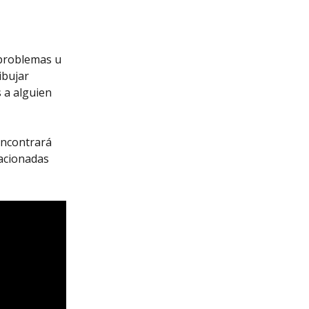
problemas u 
ibujar 
 a alguien 
encontrará 
acionadas 